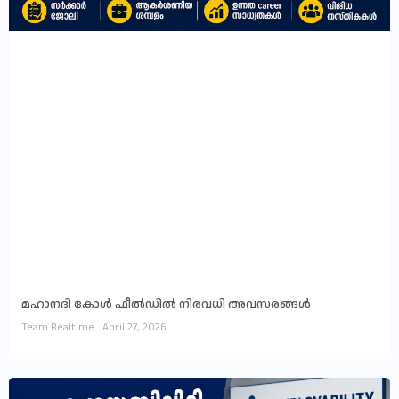
മഹാനദി കോൾ ഫീൽഡിൽ നിരവധി അവസരങ്ങൾ
Team Realtime
April 27, 2026