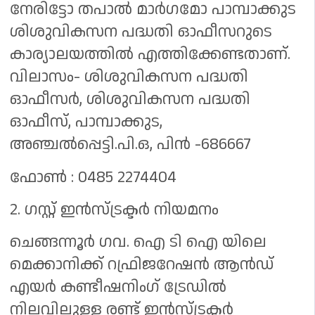
നേരിട്ടോ തപാൽ മാർഗമോ പാമ്പാക്കുട
ശിശുവികസന പദ്ധതി ഓഫീസറുടെ
കാര്യാലയത്തിൽ എത്തിക്കേണ്ടതാണ്.
വിലാസം- ശിശുവികസന പദ്ധതി
ഓഫീസർ, ശിശുവികസന പദ്ധതി
ഓഫീസ്, പാമ്പാക്കുട,
അഞ്ചൽപ്പെട്ടി.പി.ഒ, പിൻ -686667
ഫോൺ : 0485 2274404
2. ഗസ്റ്റ് ഇൻസ്ട്രക്ടർ നിയമനം
ചെങ്ങന്നൂര്‍ ഗവ. ഐ ടി ഐ യിലെ
മെക്കാനിക്ക് റഫ്രിജറേഷന്‍ ആന്‍ഡ്
എയര്‍ കണ്ടീഷനിംഗ് ട്രേഡില്‍
നിലവിലുളള രണ്ട് ഇന്‍സ്ട്രക്ടര്‍