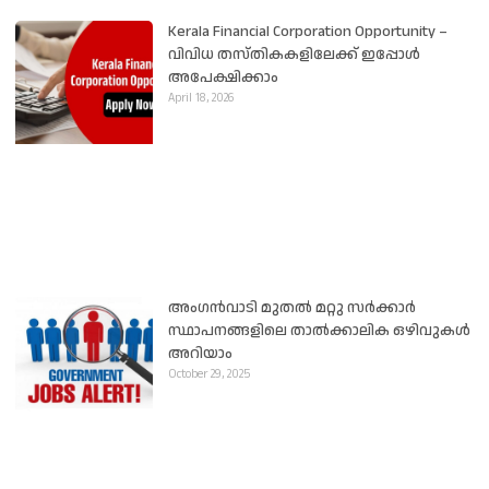
Kerala Financial Corporation Opportunity –
വിവിധ തസ്തികകളിലേക്ക് ഇപ്പോൾ
അപേക്ഷിക്കാം
April 18, 2026
അംഗൻവാടി മുതൽ മറ്റു സർക്കാർ
സ്ഥാപനങ്ങളിലെ താൽക്കാലിക ഒഴിവുകൾ
അറിയാം
October 29, 2025