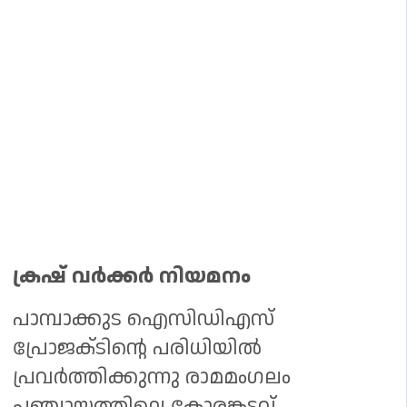
ക്രഷ് വർക്കർ നിയമനം
പാമ്പാക്കുട ഐസിഡിഎസ്
പ്രോജക്‌ടിൻ്റെ പരിധിയിൽ
പ്രവർത്തിക്കുന്നു രാമമംഗലം
പഞ്ചായത്തിലെ കോരങ്കടവ്