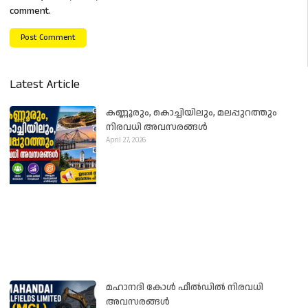
comment.
Latest Article
കണ്ണൂരും, കൊച്ചിയിലും, മലപ്പുറത്തും
നിരവധി അവസരങ്ങൾ
April 27, 2026
മഹാനദി കോൾ ഫീൽഡിൽ നിരവധി
അവസരങ്ങൾ