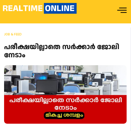
JOB & FEED
പരീക്ഷയില്ലാതെ സർക്കാർ ജോലി
നേടാം