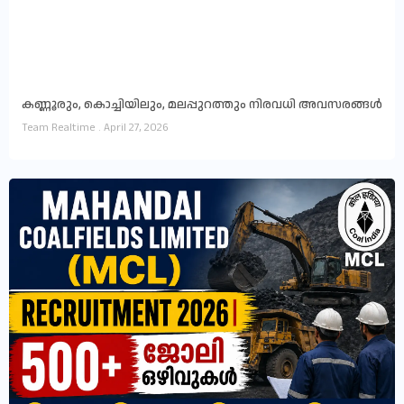
കണ്ണൂരും, കൊച്ചിയിലും, മലപ്പുറത്തും നിരവധി അവസരങ്ങൾ
Team Realtime
April 27, 2026