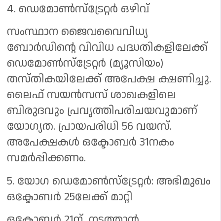
4. ഡെമോൺസ്ട്രേറ്റർ ഒഴിവ്
സംസ്ഥാന ജൈവവൈവിധ്യ
ബോർഡിന്റെ വിവിധ പദ്ധതികളിലേക്ക്
ഡെമോൺസ്ട്രേറ്റർ (മ്യൂസിയം)
തസ്തികയിലേക്ക് അപേക്ഷ ക്ഷണിച്ചു.
ലൈഫ് സയൻസസ് ശാഖകളിലെ
ബിരുദവും പ്രവൃത്തിപരിചയവുമാണ്
യോഗ്യത. പ്രായപരിധി 56 വയസ്.
അപേക്ഷകൾ ഒക്ടോബർ 31നകം
സമർപ്പിക്കണം.
5. യോഗ ഡെമോൺസ്‌ട്രേറ്റർ: അഭിമുഖം
ഒക്ടോബര്‍ 25ലേക്ക് മാറ്റി
ഒക്ടോബർ 21ന് നടത്താൻ