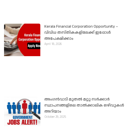
Kerala Financial Corporation Opportunity –
വിവിധ തസ്തികകളിലേക്ക് ഇപ്പോൾ
അപേക്ഷിക്കാം
April 18, 2026
അംഗൻവാടി മുതൽ മറ്റു സർക്കാർ
സ്ഥാപനങ്ങളിലെ താൽക്കാലിക ഒഴിവുകൾ
അറിയാം
October 29, 2025