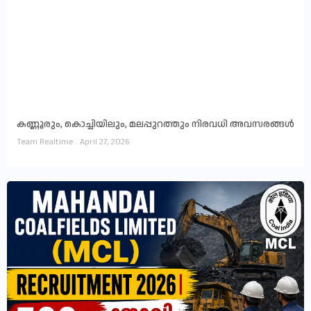
കണ്ണൂരും, കൊച്ചിയിലും, മലപ്പുറത്തും നിരവധി അവസരങ്ങൾ
Team Realtime
April 27, 2026