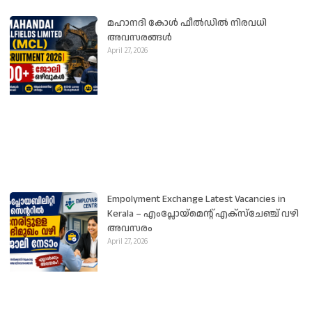
മഹാനദി കോൾ ഫീൽഡിൽ നിരവധി
അവസരങ്ങൾ
April 27, 2026
Empolyment Exchange Latest Vacancies in
Kerala – എംപ്ലോയ്‌മെന്റ് എക്സ്ചേഞ്ച് വഴി
അവസരം
April 27, 2026