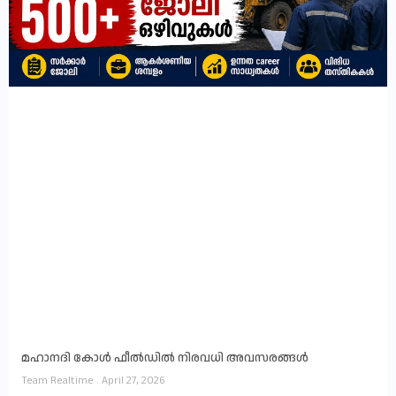
മഹാനദി കോൾ ഫീൽഡിൽ നിരവധി അവസരങ്ങൾ
Team Realtime
April 27, 2026