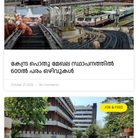
കേന്ദ്ര പൊതു മേഖല സ്ഥാപനത്തിൽ
600ൽ പരം ഒഴിവുകൾ
October 27, 2025
No Comments
JOB & FEED