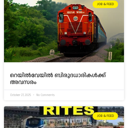
JOB & FEED
റെയിൽവേയിൽ ബിരുദധാരികൾക്ക്
അവസരം
October 27, 2025
No Comments
JOB & FEED