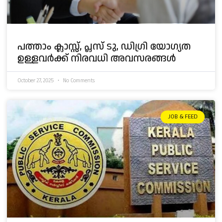
പത്താം ക്ലാസ്സ്‌, പ്ലസ് ടു, ഡിഗ്രി യോഗ്യത
ഉള്ളവർക്ക് നിരവധി അവസരങ്ങൾ
October 27, 2025
No Comments
JOB & FEED