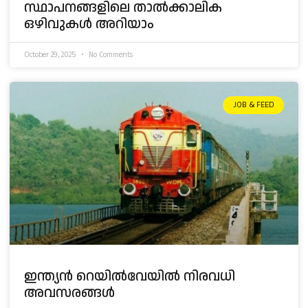
സ്ഥാപനങ്ങളിലെ താൽക്കാലിക
ഒഴിവുകൾ അറിയാം
October 29, 2025
No Comments
JOB & FEED
ഇന്ത്യൻ റെയിൽവേയിൽ നിരവധി
അവസരങ്ങൾ