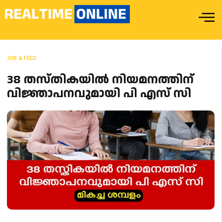
JOB & FEED
38 തസ്തികയിൽ നിയമനത്തിന്
വിജ്ഞാപനവുമായി പി എസ് സി