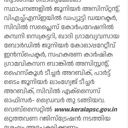
സ്ഥാപനങ്ങളിൽ ജൂനിയർ അസിസ്‌റ്റൻ്റ്,
വിഎച്ച്എസ്ഇയിൽ ഡപ്യൂട്ടി ഡയറക്ട‌ർ,
സിവിൽ സപ്ലൈസ് കോർപറേഷനിൽ
കമ്പനി സെക്രട്ടറി, ഖാദി ഗ്രാമവ്യവസായ
ബോർഡിൽ ജുനിയർ കോഓപ്പറേറ്റീവ്
ഇൻസ്പെക്ടർ, സഹകരണ കാർഷിക
ഗ്രാമവികസന ബാങ്കിൽ അസിസ്റ്റന്റ്,
ഹൈസ്‌കൂൾ ടീച്ചർ അറബിക്, പാർട്ട്
ടൈം ജൂനിയർ ലാംഗ്വേജ് ടീച്ചർ
അറബിക്, സിവിൽ എക്സൈസ്
ഓഫിസർ- ഡ്രൈവർ തു ടങ്ങിയവ.
വെബ്സൈറ്റിൽ
www.keralapsc.gov.in
ഒറ്റത്തവണ റജിസ്ട്രേഷൻ നടത്തിയ
ശേഷം അപേക്ഷിക്കണം.