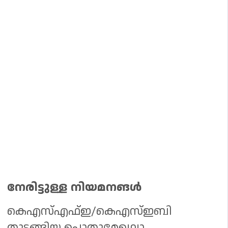
നേരിട്ടുള്ള നിയമനങൾ
കെഎസ്എഫ്ഇ/കെഎസ്ഇബി
തുടങ്ങിയ പൊതുമേഖലാ