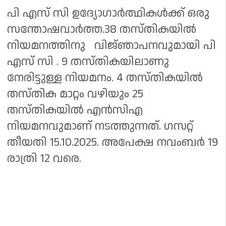
പി എസ് സി ഉദ്യോഗാർത്ഥികൾക്ക് ഒരു
സന്തോഷവാർത്ത.38 തസ്തികയിൽ
നിയമനത്തിനു വിജ്‌ഞാപനവുമായി പി
എസ് സി . 9 തസ്‌തികയിലാണു
നേരിട്ടുള്ള നിയമനം. 4 തസ്തികയിൽ
തസ്‌തിക മാറ്റം വഴിയും 25
തസ്‌തികയിൽ എൻസിഎ
നിയമനവുമാണ് നടത്തുന്നത്. ഗസറ്റ്
തീയതി 15.10.2025. അപേക്ഷ നവംബർ 19
രാത്രി 12 വരെ.