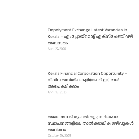
Empolyment Exchange Latest Vacancies in
Kerala – എംപ്ലോയ്‌മെന്റ് എക്സ്ചേഞ്ച് വഴി
അവസരം
April 27, 2026
Kerala Financial Corporation Opportunity –
വിവിധ തസ്തികകളിലേക്ക് ഇപ്പോൾ
അപേക്ഷിക്കാം
April 18, 2026
അംഗൻവാടി മുതൽ മറ്റു സർക്കാർ
സ്ഥാപനങ്ങളിലെ താൽക്കാലിക ഒഴിവുകൾ
അറിയാം
October 29, 2025