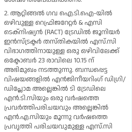
2. ആറ്റിങ്ങൽ ഗവ ഐ.ടി.ഐ-യിൽ
ഒഴിവുള്ള റെഫ്രിജറേറ്റർ & എസി
ടെക്‌നിഷ്യൻ (RACT) ട്രേഡിൽ ജൂനിയർ
ഇൻസ്ട്രക്ടർ തസ്തികയിൽ എസ്.സി
വിഭാഗത്തിനായുള്ള ഒരു ഒഴിവിലേക്ക്
ഒക്ടോബർ 23 രാവിലെ 10.15 ന്
അഭിമുഖം നടത്തുന്നു. ബന്ധപ്പെട്ട
വിഷയങ്ങളിൽ എൻജിനീയറിംഗ് ഡിഗ്രി/
ഡിപ്ലോമ അല്ലെങ്കിൽ ടി ട്രേഡിലെ
എൻ.ടി.സിയും ഒരു വർഷത്തെ
പ്രവർത്തിപരിചയവും അല്ലെങ്കിൽ
എൻ.എ.സിയും മൂന്നു വർഷത്തെ
പ്രവൃത്തി പരിചയവുമുള്ള എസ്.സി