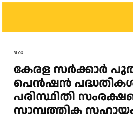
BLOG
കേരള സർക്കാർ പുത
പെൻഷൻ പദ്ധതികൾ പ്ര
പരിസ്ഥിതി സംരക്ഷ
സാമ്പത്തിക സഹായ