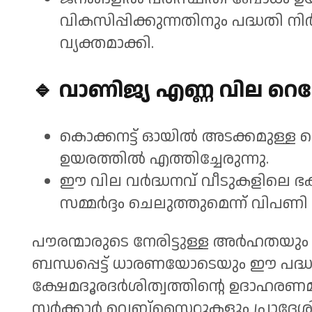
വികസിപ്പിക്കുന്നതിനും പദ്ധതി 
വ്യക്തമാക്കി.
🔹
വാണിജ്യ എണ്ണ വില റെ
കൊക്കനട്ട് ഓയിൽ അടക്കമുള്ള വ
ഉയരത്തിൽ എത്തിച്ചേരുന്നു.
ഈ വില വർദ്ധനവ് വീടുകളിലെ ഭ
സമ്മർദ്ദം ചെലുത്തുമെന്ന് വിപണി വ
പൗരന്മാരുടെ നേരിട്ടുള്ള അർഹതയു
ബന്ധപ്പെട്ട് ധാരണയോടെയും ഈ പദ്ധതി
ക്ഷേമദൂരദർശിത്വത്തിന്റെ ഉദാഹരണ
സർക്കാർ വെബ്‌സൈറ്റുകളും പ്രാദേശ