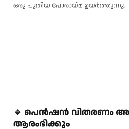
ഒരു പുതിയ പോരായ്മ ഉയർത്തുന്നു.
🔹
പെൻഷൻ വിതരണം അട
ആരംഭിക്കും