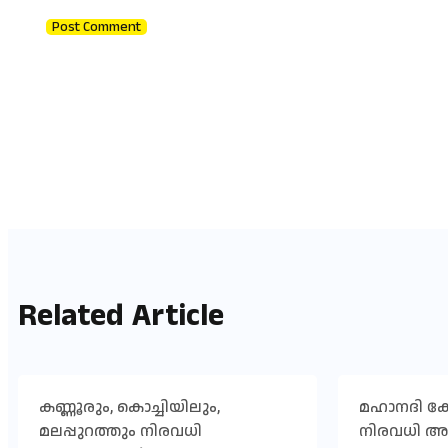
Related Article
കണ്ണൂരും, കൊച്ചിയിലും,
മഹാനദി 
മലപ്പുറത്തും നിരവധി
നിരവധി 