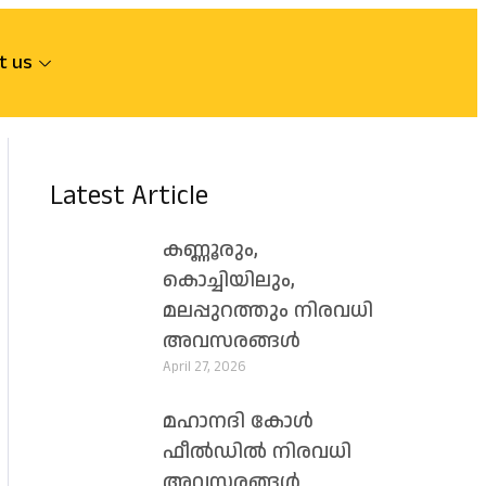
t us
Latest Article
കണ്ണൂരും,
കൊച്ചിയിലും,
മലപ്പുറത്തും നിരവധി
അവസരങ്ങൾ
April 27, 2026
മഹാനദി കോൾ
ഫീൽഡിൽ നിരവധി
അവസരങ്ങൾ