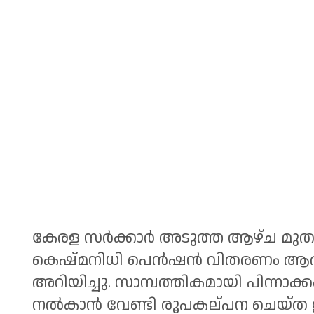
കേരള സർക്കാർ അടുത്ത ആഴ്ച മുത
കെഷ്മനിധി പെൻഷൻ വിതരണം ആരംഭി
അറിയിച്ചു. സാമ്പത്തികമായി പിന്നാക്
നൽകാൻ വേണ്ടി രൂപകല്പന ചെയ്ത 