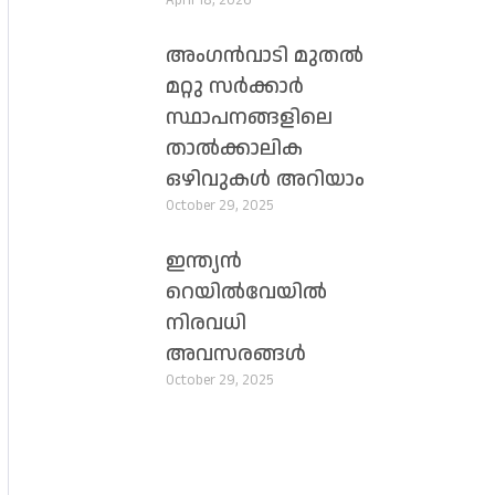
April 18, 2026
അംഗൻവാടി മുതൽ
മറ്റു സർക്കാർ
സ്ഥാപനങ്ങളിലെ
താൽക്കാലിക
ഒഴിവുകൾ അറിയാം
October 29, 2025
ഇന്ത്യൻ
റെയിൽവേയിൽ
നിരവധി
അവസരങ്ങൾ
October 29, 2025