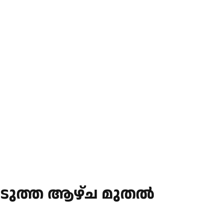
ുത്ത ആഴ്ച മുതൽ