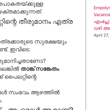
അപാകതയ്ക്കുള്ള
Empoly
്തമാക്കുന്നത്.
Vacancie
ിന്റെ തീരുമാനം എത്ര
എംപ്ലോ
വഴി 
April 27
ത്രക്കാരുടെ സുരക്ഷയും
്ട്. ഇവിടെ:
ീരുമാനിച്ചതാണോ?
ലെങ്കിൽ
താങ്ക് സങ്കേതം
പൈലറ്റിന്റെ
ങ്ങൾ സംഭവം ആഴത്തിൽ
.
് – ആ ഒരാൾ ആരാണ്?