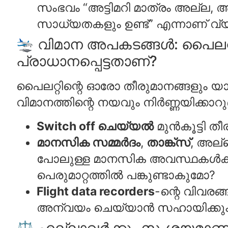
സംഭവം “അട്ടിമറി മാത്രം അല്ല, 
സാധ്യതകളും ഉണ്ട്” എന്നാണ് വ്യക
🛬 വിമാന അപകടങ്ങൾ: പൈലറ്റ
പ്രാധാനപ്പെട്ടതാണ്?
പൈലറ്റിന്റെ ഓരോ തീരുമാനങ്ങളും യാ
വിമാനത്തിന്റെ നയവും നിർണ്ണയിക്കാറുണ
Switch off ചെയ്യൽ
മുൻകൂട്ടി ത
മാനസിക സമ്മർദം
,
താങ്ക്സ്
, അല്
പോലുള്ള മാനസിക അവസ്ഥകൾക്ക് 
പെരുമാറ്റത്തിൽ പങ്കുണ്ടാകുമോ?
Flight data recorders
-ന്റെ വിവര
അന്വയം ചെയ്യാൻ സഹായിക്കും
⚖️ എല്ലാവർക്കും സംശയമാണ