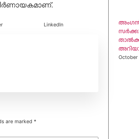
 നിർണായകമാണ്.
അംഗൻവ
er
LinkedIn
സർക്ക
താൽക്
അറിയ
October
lds are marked
*