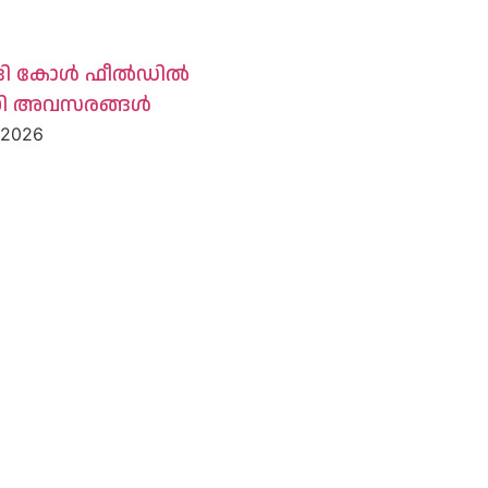
ദി കോൾ ഫീൽഡിൽ
ധി അവസരങ്ങൾ
, 2026