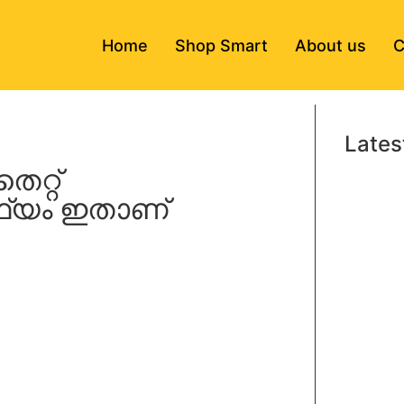
Home
Shop Smart
About us
C
Lates
െറ്റ്
ാർഥ്യം ഇതാണ്