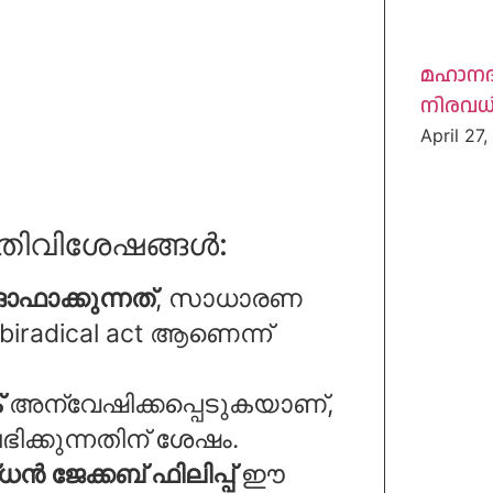
മഹാന
നിരവ
April 27
തിവിശേഷങ്ങൾ:
ഓഫാക്കുന്നത്
, സാധാരണ
iradical act ആണെന്ന്
്
അന്വേഷിക്കപ്പെടുകയാണ്,
ഭിക്കുന്നതിന് ശേഷം.
ധൻ ജേക്കബ് ഫിലിപ്പ്
ഈ