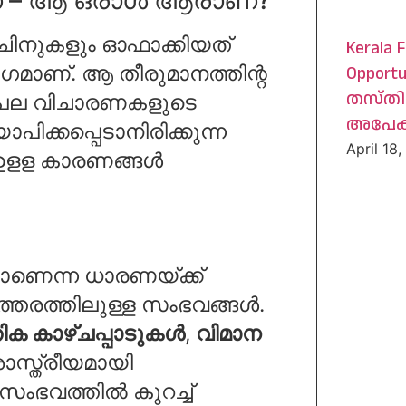
ഞ്ചിനുകളും ഓഫാക്കിയത്
Kerala F
ഗമാണ്. ആ തീരുമാനത്തിന്റ
Opportu
തസ്തി
ത് പല വിചാരണകളുടെ
അപേക്
പിക്കപ്പെടാനിരിക്കുന്ന
April 18
ൽ ഉളള കാരണങ്ങൾ
ാണെന്ന ധാരണയ്ക്ക്
ത്തരത്തിലുള്ള സംഭവങ്ങൾ.
ിക കാഴ്ചപ്പാടുകൾ
,
വിമാന
ശാസ്ത്രീയമായി
സംഭവത്തിൽ കുറച്ച്