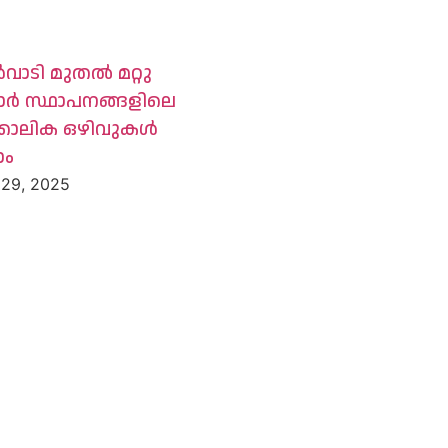
ാടി മുതൽ മറ്റു
ാർ സ്ഥാപനങ്ങളിലെ
കാലിക ഒഴിവുകൾ
ാം
 29, 2025