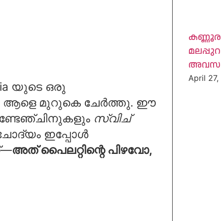
കണ്ണൂര
മലപ്പു
അവസര
April 27
dia യുടെ ഒരു
തം ആളെ മുറുകെ ചേർത്തു. ഈ
ണ്ടേഞ്ചിനുകളും
സ്വിച്
ചോദ്യം ഇപ്പോൾ
്—
അത് പൈലറ്റിന്റെ പിഴവോ,