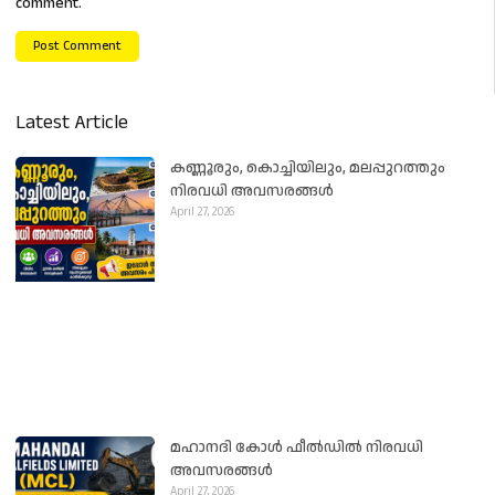
comment.
Latest Article
കണ്ണൂരും, കൊച്ചിയിലും, മലപ്പുറത്തും
നിരവധി അവസരങ്ങൾ
April 27, 2026
മഹാനദി കോൾ ഫീൽഡിൽ നിരവധി
അവസരങ്ങൾ
April 27, 2026