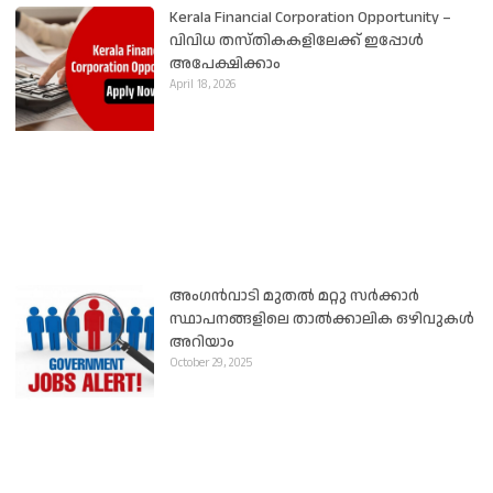
Kerala Financial Corporation Opportunity –
വിവിധ തസ്തികകളിലേക്ക് ഇപ്പോൾ
അപേക്ഷിക്കാം
April 18, 2026
അംഗൻവാടി മുതൽ മറ്റു സർക്കാർ
സ്ഥാപനങ്ങളിലെ താൽക്കാലിക ഒഴിവുകൾ
അറിയാം
October 29, 2025