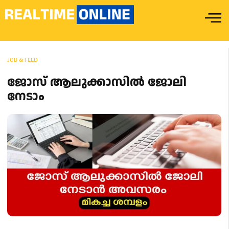
JOB & FEED
ജോസ് ആലുക്കാസിൽ ജോലി
നേടാം