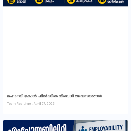
മഹാനദി കോൾ ഫീൽഡിൽ നിരവധി അവസരങ്ങൾ
Team Realtime
April 27, 2026