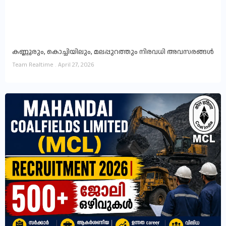
കണ്ണൂരും, കൊച്ചിയിലും, മലപ്പുറത്തും നിരവധി അവസരങ്ങൾ
Team Realtime
April 27, 2026