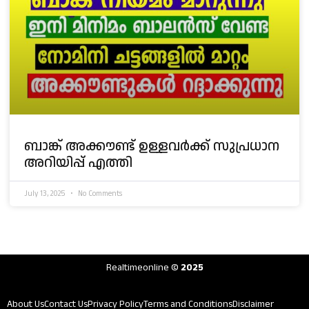
ബാങ്ക് അക്കൗണ്ട് ഉള്ളവർക്ക് സുപ്രധാന
അറിയിപ്പ് എത്തി
July 13, 2025
No Comments
Realtimeonline
© 2025
About Us
Contact Us
Privacy Policy
Terms and Conditions
Disclaimer