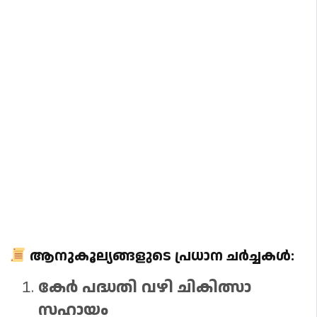
ആനുകൂല്യങ്ങളുടെ പ്രധാന ചർച്ചകൾ:
കേർ പദ്ധതി വഴി ചികിത്സാ
സഹായം