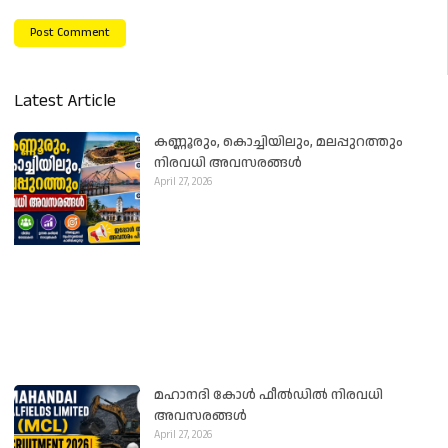
Latest Article
കണ്ണൂരും, കൊച്ചിയിലും, മലപ്പുറത്തും
നിരവധി അവസരങ്ങൾ
April 27, 2026
മഹാനദി കോൾ ഫീൽഡിൽ നിരവധി
അവസരങ്ങൾ
April 27, 2026