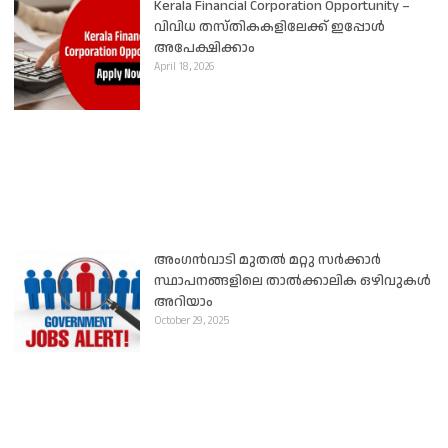
Kerala Financial Corporation Opportunity –
വിവിധ തസ്തികകളിലേക്ക് ഇപ്പോൾ
അപേക്ഷിക്കാം
April 18, 2026
അംഗൻവാടി മുതൽ മറ്റു സർക്കാർ
സ്ഥാപനങ്ങളിലെ താൽക്കാലിക ഒഴിവുകൾ
അറിയാം
October 29, 2025