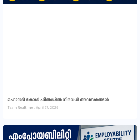
മഹാനദി കോൾ ഫീൽഡിൽ നിരവധി അവസരങ്ങൾ
Team Realtime
April 27, 2026