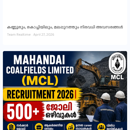
കണ്ണൂരും, കൊച്ചിയിലും, മലപ്പുറത്തും നിരവധി അവസരങ്ങൾ
Team Realtime
April 27, 2026