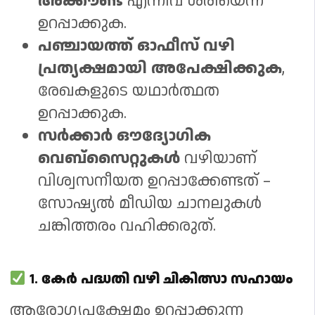
അക്കൗണ്ട്
എന്നിവ ശരിയെന്ന്
ഉറപ്പാക്കുക.
പഞ്ചായത്ത് ഓഫീസ്‌ വഴി
പ്രത്യക്ഷമായി അപേക്ഷിക്കുക
,
രേഖകളുടെ യഥാർത്ഥത
ഉറപ്പാക്കുക.
സർക്കാർ ഔദ്യോഗിക
വെബ്സൈറ്റുകൾ
വഴിയാണ്
വിശ്വസനീയത ഉറപ്പാക്കേണ്ടത് –
സോഷ്യൽ മീഡിയ ചാനലുകൾ
ചങ്കിത്തരം വഹിക്കരുത്.
1.
കേർ പദ്ധതി വഴി ചികിത്സാ സഹായം
ആരോഗ്യപക്ഷേമം ഉറപ്പാക്കുന്ന