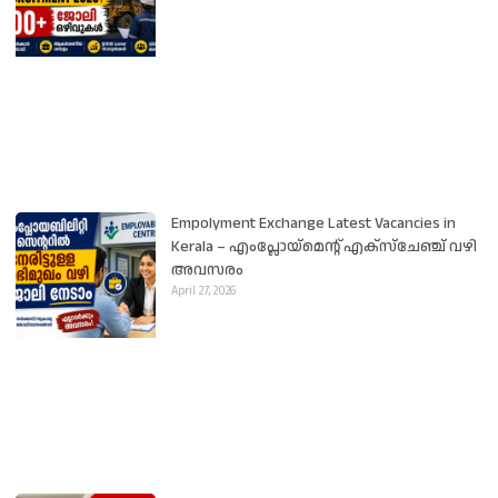
Empolyment Exchange Latest Vacancies in
Kerala – എംപ്ലോയ്‌മെന്റ് എക്സ്ചേഞ്ച് വഴി
അവസരം
April 27, 2026