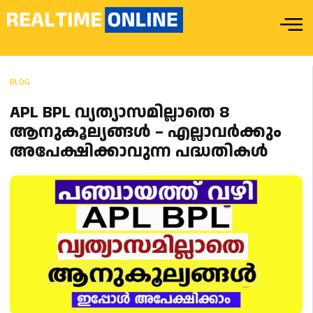
BLOG
APL BPL വ്യത്യാസമില്ലാതെ 8
ആനുകൂല്യങ്ങൾ – എല്ലാവർക്കും
അപേക്ഷിക്കാവുന്ന പദ്ധതികൾ