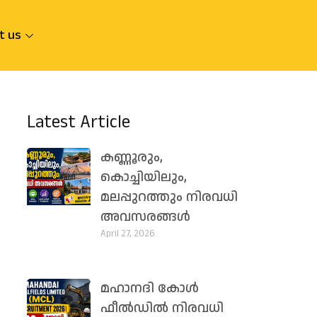
t us
Latest Article
കണ്ണൂരും,
കൊച്ചിയിലും,
മലപ്പുറത്തും നിരവധി
അവസരങ്ങൾ
April 27, 2026
മഹാനദി കോൾ
ഫീൽഡിൽ നിരവധി