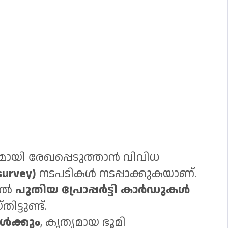
ായി രേഖപ്പെടുത്താൻ വിവിധ
urvey)
നടപടികൾ നടപ്പാക്കുകയാണ്.
ിൽ
പുതിയ പ്രോപ്പർട്ടി കാർഡുകൾ
്ടുണ്ട്.
ൾക്കും
, കൃത്യമായ ഭൂമി