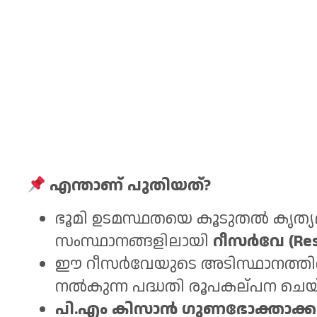
എന്താണ് പുതിയത്?
ഭൂമി ഉടമസ്ഥതയെ കൂടുതൽ കൃത്യമ
സംസ്ഥാനങ്ങളിലായി
റീസർവേ (Res
ഈ റീസർവേയുടെ അടിസ്ഥാനത്ത
നൽകുന്ന പദ്ധതി രൂപകല്പന ചെയ്തിട
പി.എം കിസാൻ ഗുണഭോക്താക്ക