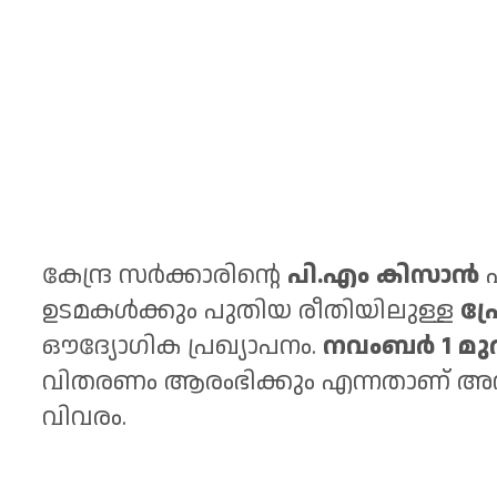
കേന്ദ്ര സർക്കാരിന്റെ
പി.എം കിസാൻ
പ
ഉടമകൾക്കും പുതിയ രീതിയിലുള്ള
പ്
ഔദ്യോഗിക പ്രഖ്യാപനം.
നവംബർ 1 മ
വിതരണം ആരംഭിക്കും എന്നതാണ് അവ
വിവരം.