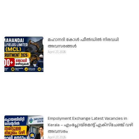
മഹാനദി കോൾ ഫീൽഡിൽ നിരവധി
അവസരങ്ങൾ
April 27, 2026
Empolyment Exchange Latest Vacancies in
Kerala – എംപ്ലോയ്‌മെന്റ് എക്സ്ചേഞ്ച് വഴി
അവസരം
April 27, 2026