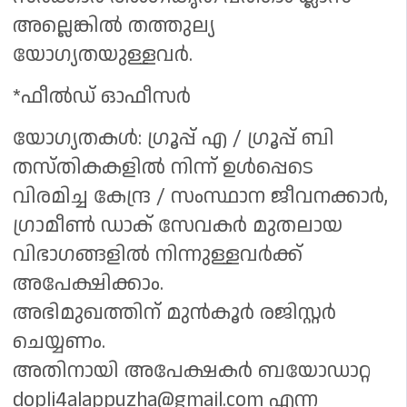
അല്ലെങ്കിൽ തത്തുല്യ
യോഗ്യതയുള്ളവർ.
*ഫീൽഡ് ഓഫീസർ
യോഗ്യതകൾ: ഗ്രൂപ്പ് എ / ഗ്രൂപ്പ് ബി
തസ്തികകളിൽ നിന്ന് ഉൾപ്പെടെ
വിരമിച്ച കേന്ദ്ര / സംസ്ഥാന ജീവനക്കാർ,
ഗ്രാമീൺ ഡാക് സേവകർ മുതലായ
വിഭാഗങ്ങളിൽ നിന്നുള്ളവർക്ക്
അപേക്ഷിക്കാം.
അഭിമുഖത്തിന് മുൻകൂർ രജിസ്റ്റർ
ചെയ്യണം.
അതിനായി അപേക്ഷകർ ബയോഡാറ്റ
dopli4alappuzha@gmail.com എന്ന