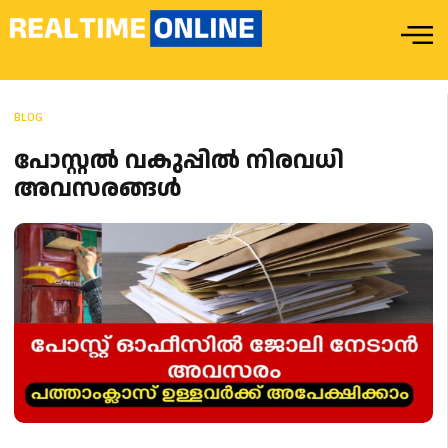
BLOG
പോസ്റ്റൽ വകുപ്പിൽ നിരവധി
അവസരങ്ങൾ