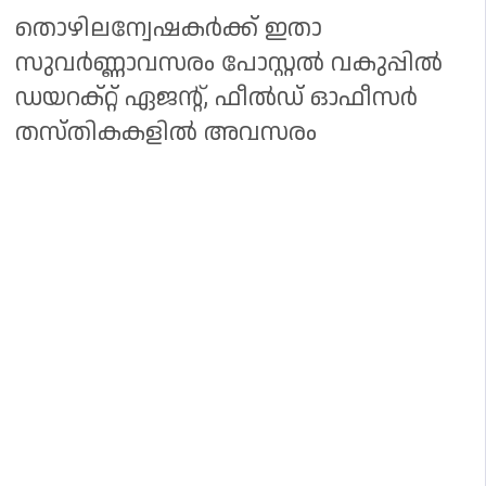
‎തൊഴിലന്വേഷകർക്ക് ഇതാ
സുവർണ്ണാവസരം പോസ്റ്റൽ വകുപ്പിൽ
ഡയറക്റ്റ് ഏജന്റ്, ഫീൽഡ് ഓഫീസർ
തസ്തികകളിൽ അവസരം