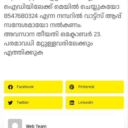
ഐഡിയിലേക്ക് മെയിൽ ചെയ്യുകയോ
8547680324 എന്ന നമ്പറിൽ വാട്ട്സ് ആപ്പ്
സന്ദേശമായോ നൽകണം.
അവസാന തീയതി ഒക്ടോബർ 23.
പരമാവധി മറ്റുള്ളവരിലേക്കും
എത്തിക്കുക
Facebook
Pinterest
Twitter
LinkedIn
Web Team